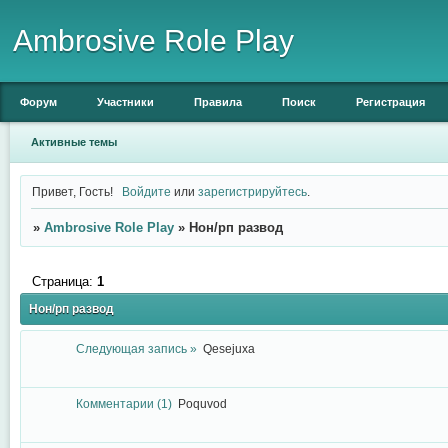
Ambrosive Role Play
Форум
Участники
Правила
Поиск
Регистрация
Активные темы
Привет, Гость!
Войдите
или
зарегистрируйтесь
.
»
Ambrosive Role Play
»
Нон/рп развод
Страница:
1
Нон/рп развод
Следующая запись »
Qesejuxa
Комментарии (1)
Poquvod