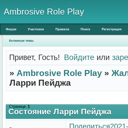
Ambrosive Role Play
Форум
Участники
Правила
Поиск
Регистрация
Активные темы
Привет, Гость!
Войдите
или
заре
»
Ambrosive Role Play
»
Жал
Ларри Пейджа
Страница:
1
Состояние Ларри Пейджа
Поделиться
2021-