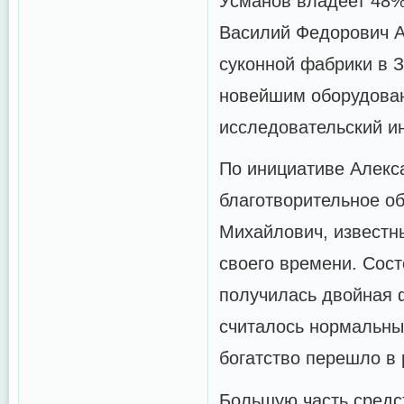
Усманов владеет 48%
Василий Федорович А
суконной фабрики в З
новейшим оборудован
исследовательский ин
По инициативе Алекса
благотворительное о
Михайлович, известн
своего времени. Сост
получилась двойная 
считалось нормальны
богатство перешло в 
Большую часть средс