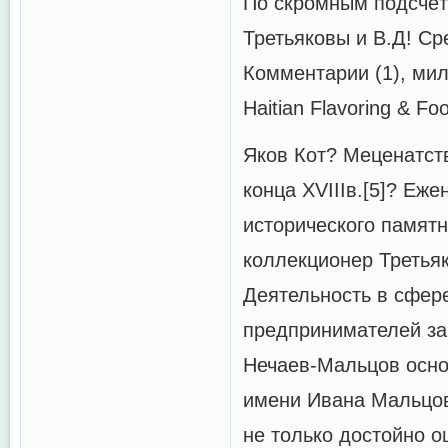
По скромным подсчёт
Третьяковы и В.Д! Ср
Комментарии (1), ми
Haitian Flavoring & 
Яков Кот? Меценатст
конца XVIIIв.[5]? Еж
исторического памятн
коллекционер Третьяк
Деятельность в сфер
предпринимателей за
Нечаев-Мальцов осно
имени Ивана Мальцова
не только достойно о